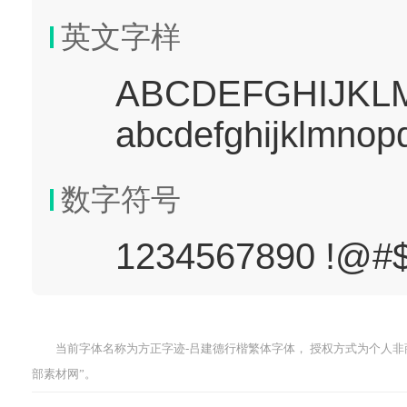
英文字样
ABCDEFGHIJK
abcdefghijklmnop
数字符号
1234567890 !@#
当前字体名称为方正字迹-吕建德行楷繁体字体， 授权方式为个人非
部素材网”。