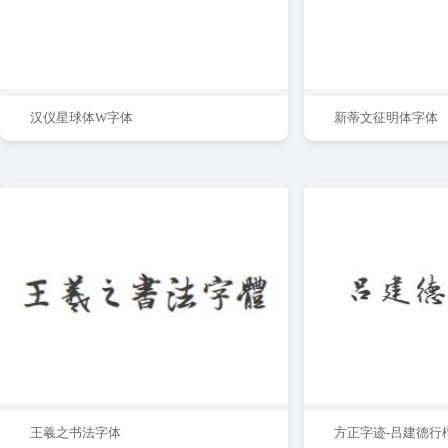
汉仪星球体W字体
新蒂文征明体字体
王羲之书法字体
方正字迹-吕建德行