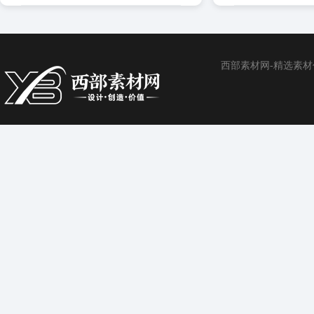
西部素材网-精选素