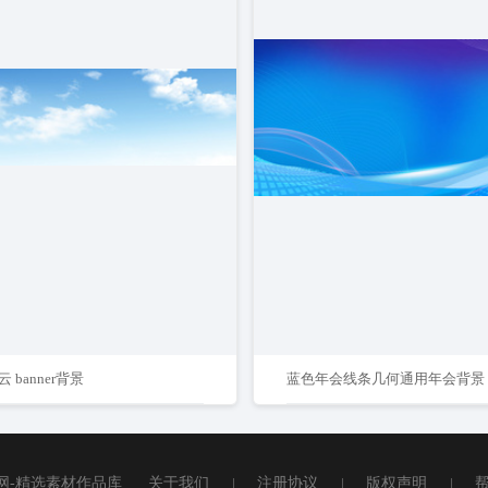
 banner背景
蓝色年会线条几何通用年会背景
网-精选素材作品库
关于我们
|
注册协议
|
版权声明
|