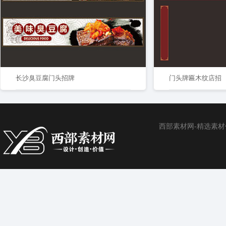
长沙臭豆腐门头招牌
门头牌匾木纹店招
西部素材网-精选素