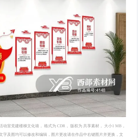
党建楼梯文化墙， 格式为 CDR， 版权为 共享素材， 大小1 MB，
 作品中文字及图均可以修改和编辑，图片更改请在作品中右键图片并更换，文