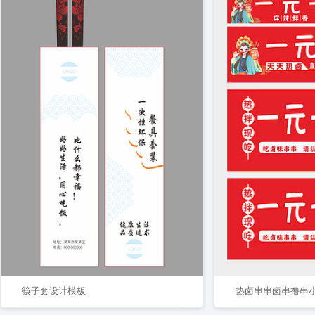
筷子套设计模板
热卤串串卤串撸串