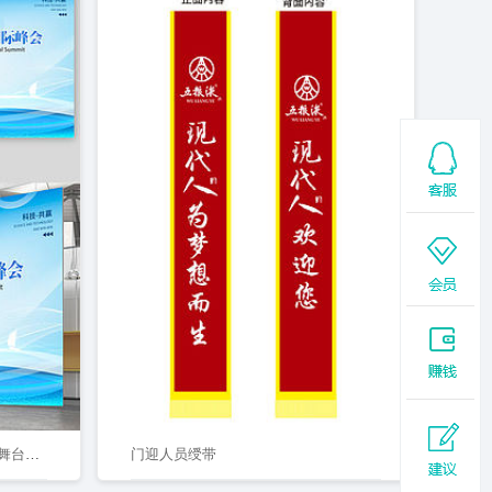
蓝色科技峰会创新起航企业晚会舞台背景
门迎人员绶带