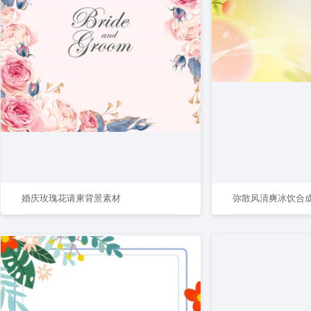
婚庆玫瑰花请柬背景素材
弥散风清爽冰饮合