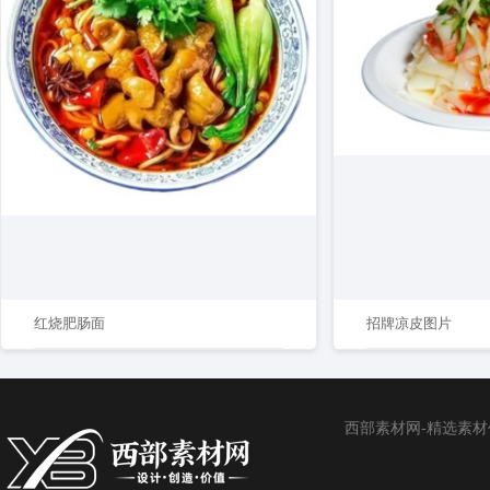
红烧肥肠面
招牌凉皮图片
西部素材网-精选素