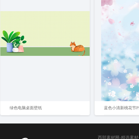
绿色电脑桌面壁纸
蓝色小清新桃花节P
西部素材网-精选素