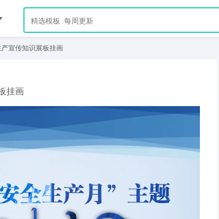
生产宣传知识展板挂画
板挂画