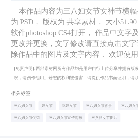
本作品内容为三八妇女节女神节横幅条幅
为 PSD， 版权为 共享素材， 大小51.
软件photoshop CS4打开， 作品
更改并更换，文字修改请直接点击文字
除作品中的图片及文字内容， 欢迎使
[免责声明]:西部素材网所有作品均是用户自行上传分享并拥有
权，请勿作他用。若您的权利被侵害，请提供作品书面证明，请联系网站客
相关标签
三八妇女节
妇女节
38妇女节
三八妇女节背景
三八妇女
三八妇女节促销
三八妇女节宣传海报
三八妇女节图片