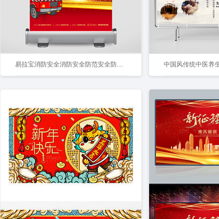
易拉宝消防安全消防安全防范安全防范安全消防展架
中国风传统中医养