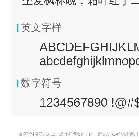
坐爱枫林晚，霜叶红于
英文字样
ABCDEFGHIJK
abcdefghijklmnop
数字符号
1234567890 !@#
当前字体名称为方正手迹-小欢卡通体字体， 授权方式为个人非商用